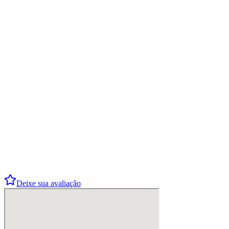
Roberto Oliveira
Aluno há 1 ano
5.0
•
89+
Deixe sua avaliação